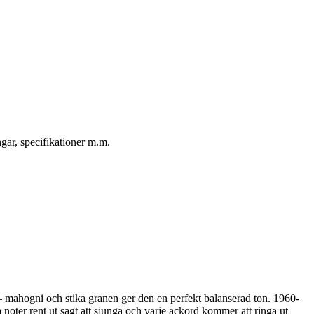
gar, specifikationer m.m.
 mahogni och stika granen ger den en perfekt balanserad ton. 1960-
a noter rent ut sagt att sjunga och varje ackord kommer att ringa ut