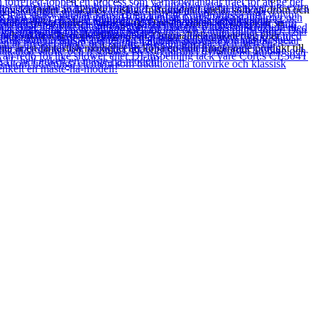
typiska ljudet av åldrade träslag. Instrumentet spelar som en dröm och
et perfekta ljudet – varje gång. Oavsett vilken stil du spelar så
och sakna icke-nödvändiga delar. Originallåda paketering eller
ta är en fantastisk möjlighet att köpa en fullt fungerande produkt till