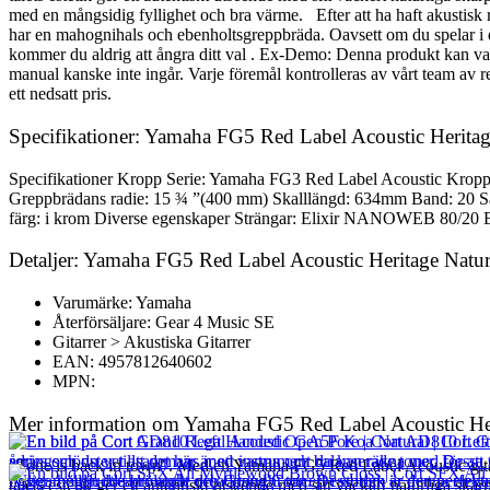
med en mångsidig fyllighet och bra värme. Efter att ha haft akustisk 
har en mahognihals och ebenholtsgreppbräda. Oavsett om du spelar i dit
kommer du aldrig att ångra ditt val . Ex-Demo: Denna produkt kan var
manual kanske inte ingår. Varje föremål kontrolleras av vårt team av rep
ett nedsatt pris.
Specifikationer: Yamaha FG5 Red Label Acoustic Heritag
Specifikationer Kropp Serie: Yamaha FG3 Red Label Acoustic Kroppsm
Greppbrädans radie: 15 ¾ ”(400 mm) Skalllängd: 634mm Band: 20 Sadel
färg: i krom Diverse egenskaper Strängar: Elixir NANOWEB 80/20 B
Detaljer: Yamaha FG5 Red Label Acoustic Heritage Natur
Varumärke: Yamaha
Återförsäljare: Gear 4 Music SE
Gitarrer > Akustiska Gitarrer
EAN: 4957812640602
MPN:
Mer information om Yamaha FG5 Red Label Acoustic Her
”Tone is back in town”. Med en Yamaha FG5 Red Label Acoustic gitarr
talets estetik ger ett autentiskt utseende med sitt vackert naturliga s