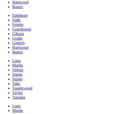
Hartwood
Ibanez
Epiphone
Faith
Fender
Gear4music
Gibson
Godin
Gretsch
Hartwood
Ibanez
Luna
Martin
Ortega
Sigma
Squier
Taka
Tanglewood
Taylor
Yamaha
Luna
Martin