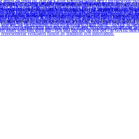
resonansbehandling erbuder detta instrument perfekt hållbarhet och det 
t rum eller inför en publik kan du vara säker på att den kommer att ge d
a ex-display ha mindre tecken på användning eller lätta ytliga skråmor 
arationstekniker för att försäkra att det möter våra höga standarder. Det