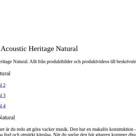
coustic Heritage Natural
age Natural. Allt från produktbilder och produktvideos till beskrivnin
tural
atural
 är du redo att göra vacker musik. Den har en makalös konstruktion –
karpa ljud och utmärkt känslaa. När du spelar den här gitarren kommer din