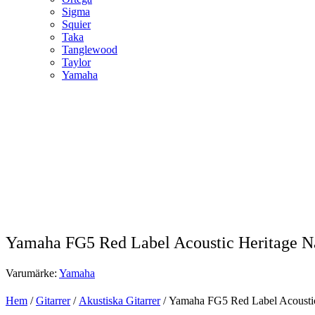
Sigma
Squier
Taka
Tanglewood
Taylor
Yamaha
Yamaha FG5 Red Label Acoustic Heritage N
Varumärke:
Yamaha
Hem
/
Gitarrer
/
Akustiska Gitarrer
/ Yamaha FG5 Red Label Acoustic