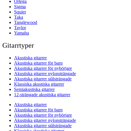
Ortega
Sigma
Squier
Taka
Tanglewood
Taylor
Yamaha
Gitarrtyper
Akustiska gitarrer
Akustiska gitarrer för barn
Akustiska gitarrer för nybörjare
Akustiska gitarrer nylonsträngade
Akustiska gitarrer stålsträngade
Klassiska akustiska gitarrer
Semiakustiska gitarrer
12-strängade akustiska gitarrer
Akustiska gitarrer
Akustiska gitarrer för barn
Akustiska gitarrer för nybörjare
Akustiska gitarrer nylonsträngade
Akustiska gitarrer stålsträngade
Klassiska akustiska gitarrer