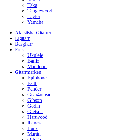
Taka
Tanglewood
Taylor
Yamaha
Akustiska Gitarrer
Elgitarr
Basgitarr
Folk
Ukulele
Banjo
Mandolin
Gitarrmärken
Epiphone
Faith
Fender
Gear4music
Gibson
Godin
Gretsch
Hartwood
Ibanez
Luna
Martin
Ortega