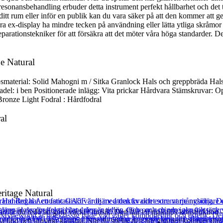
resonansbehandling erbuder detta instrument perfekt hållbarhet och det 
t rum eller inför en publik kan du vara säker på att den kommer att ge d
a ex-display ha mindre tecken på användning eller lätta ytliga skråmor 
arationstekniker för att försäkra att det möter våra höga standarder. Det
e Natural
aterial: Solid Mahogni m / Sitka Granlock Hals och greppbräda Halsm
: i ben Positionerade inlägg: Vita prickar Hårdvara Stämskruvar: Ope
ronze Light Fodral : Hårdfodral
al
itage Natural
 är du redo att göra vacker musik. Den har en makalös konstruktion –
karpa ljud och utmärkt känslaa. När du spelar den här gitarren kommer din