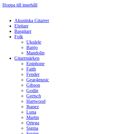
Hoppa till innehåll
Akustiska Gitarrer
Elgitarr
Basgitarr
Folk
Ukulele
Banjo
Mandolin
Gitarrmärken
Epiphone
Faith
Fender
Gear4music
Gibson
Godin
Gretsch
Hartwood
Ibanez
Luna
Martin
Ortega
Sigma
Squier