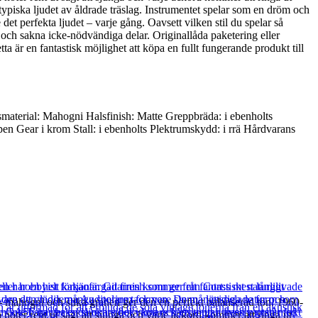
typiska ljudet av åldrade träslag. Instrumentet spelar som en dröm och
et perfekta ljudet – varje gång. Oavsett vilken stil du spelar så
och sakna icke-nödvändiga delar. Originallåda paketering eller
ta är en fantastisk möjlighet att köpa en fullt fungerande produkt till
aterial: Mahogni Halsfinish: Matte Greppbräda: i ebenholts
n Gear i krom Stall: i ebenholts Plektrumskydd: i rrä Hårdvarans
 mahogni och stika granen ger den en perfekt balanserad ton. 1960-
a noter rent ut sagt att sjunga och varje ackord kommer att ringa ut