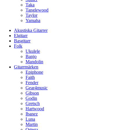
Taka
Tanglewood
Taylor
Yamaha
Akustiska Gitarrer
Elgitarr
Basgitarr
Folk
Ukulele
Banjo
Mandolin
Gitarrmärken
Epiphone
Faith
Fender
Gear4music
Gibson
Godin
Gretsch
Hartwood
Ibanez
Luna
Martin
Ortega