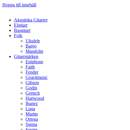
Hoppa till innehåll
Akustiska Gitarrer
Elgitarr
Basgitarr
Folk
Ukulele
Banjo
Mandolin
Gitarrmärken
Epiphone
Faith
Fender
Gear4music
Gibson
Godin
Gretsch
Hartwood
Ibanez
Luna
Martin
Ortega
Sigma
Squier