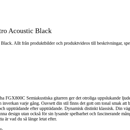
ro Acoustic Black
ck. Allt från produktbilder och produktvideos till beskrivningar, spe
aha FGX800C Semiakustiska gitarren ger det otroliga uppslukande ljudet
 inverkan varje gång. Oavsett din stil finns det gott om tonal smak att
och uppträdande efter uppträdande. Dynamisk distinkt klassisk. Din väg 
granna design utan också för sin lysande spelbarhet och fascinerande mång
a är vad du så länge letat efter.