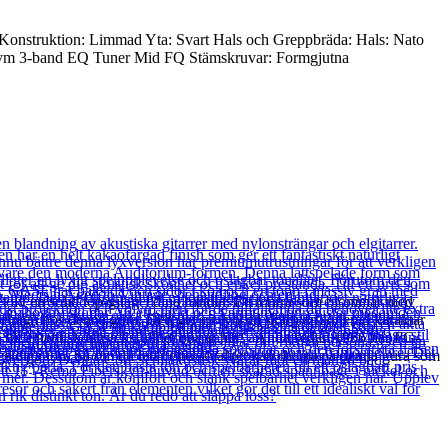
X Konstruktion: Limmad Yta: Svart Hals och Greppbräda: Hals: Nato
lym 3-band EQ Tuner Mid FQ Stämskruvar: Formgjutna
 av en solid top-gitarr i dina händer. Ett tonträ som blommar med
 behaga hos denna gura. Den ger en lyhörd skarp artikulerad karaktär
till autentisk uttrycksfullhet börjar här. Ända sedan 1966 har FG-
sidiga ton. Så om du letar efter kvalitet kan du lita på denna gura som