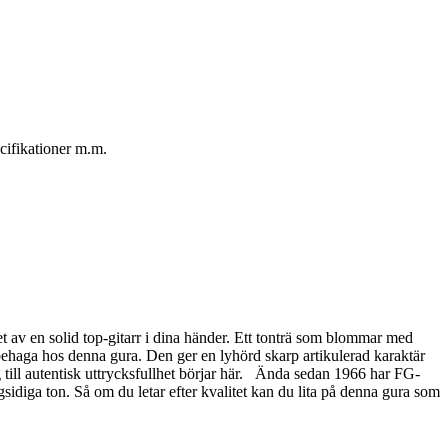
cifikationer m.m.
 av en solid top-gitarr i dina händer. Ett tonträ som blommar med
 behaga hos denna gura. Den ger en lyhörd skarp artikulerad karaktär
till autentisk uttrycksfullhet börjar här. Ända sedan 1966 har FG-
sidiga ton. Så om du letar efter kvalitet kan du lita på denna gura som