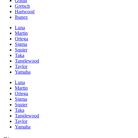
Godin
Gretsch
Hartwood
Ibanez
Luna
Martin
Ortega
Sigma
Squier
Taka
Tanglewood
Taylor
Yamaha
Luna
Martin
Ortega
Sigma
Squier
Taka
Tanglewood
Taylor
Yamaha