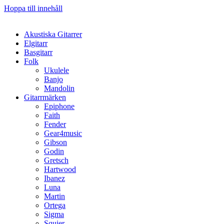
Hoppa till innehåll
Akustiska Gitarrer
Elgitarr
Basgitarr
Folk
Ukulele
Banjo
Mandolin
Gitarrmärken
Epiphone
Faith
Fender
Gear4music
Gibson
Godin
Gretsch
Hartwood
Ibanez
Luna
Martin
Ortega
Sigma
Squier