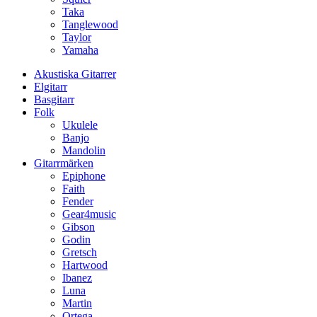
Taka
Tanglewood
Taylor
Yamaha
Akustiska Gitarrer
Elgitarr
Basgitarr
Folk
Ukulele
Banjo
Mandolin
Gitarrmärken
Epiphone
Faith
Fender
Gear4music
Gibson
Godin
Gretsch
Hartwood
Ibanez
Luna
Martin
Ortega