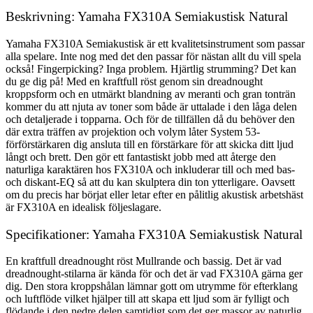
Beskrivning: Yamaha FX310A Semiakustisk Natural
Yamaha FX310A Semiakustisk är ett kvalitetsinstrument som passar
alla spelare. Inte nog med det den passar för nästan allt du vill spela
också! Fingerpicking? Inga problem. Hjärtlig strumming? Det kan
du ge dig på! Med en kraftfull röst genom sin dreadnought
kroppsform och en utmärkt blandning av meranti och gran tonträn
kommer du att njuta av toner som både är uttalade i den låga delen
och detaljerade i topparna. Och för de tillfällen då du behöver den
där extra träffen av projektion och volym låter System 53-
förförstärkaren dig ansluta till en förstärkare för att skicka ditt ljud
långt och brett. Den gör ett fantastiskt jobb med att återge den
naturliga karaktären hos FX310A och inkluderar till och med bas-
och diskant-EQ så att du kan skulptera din ton ytterligare. Oavsett
om du precis har börjat eller letar efter en pålitlig akustisk arbetshäst
är FX310A en idealisk följeslagare.
Specifikationer: Yamaha FX310A Semiakustisk Natural
En kraftfull dreadnought röst Mullrande och bassig. Det är vad
dreadnought-stilarna är kända för och det är vad FX310A gärna ger
dig. Den stora kroppshålan lämnar gott om utrymme för efterklang
och luftflöde vilket hjälper till att skapa ett ljud som är fylligt och
flödande i den nedre delen samtidigt som det ger massor av naturlig