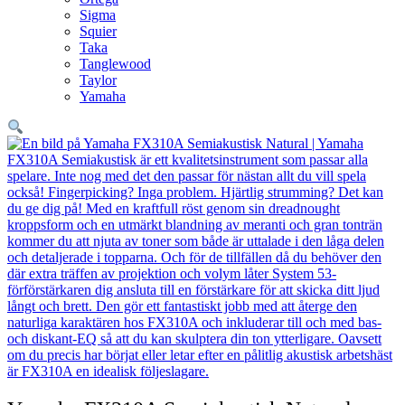
Sigma
Squier
Taka
Tanglewood
Taylor
Yamaha