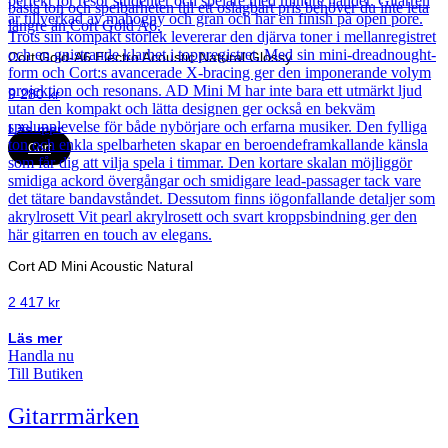
Cort Gold-A6 Electro Acoustic Natural Glossy
9 280
kr
Läs mer
Cort
Cort AD Mini Acoustic Natural
2 417
kr
Läs mer
Handla nu
Till Butiken
Gitarrmärken