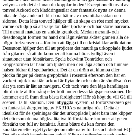
volym – och det är innan du kopplar in den! Exceptionellt urval av
tonved Ackord och kladdringsstilar drar fantastisk nytta av denna
uttalade låga ände och blir bara bättre av meranti-baksidan och
sidorna. Detta lätta tonved hjälper till att skapa en röst med mycket
värme och djup så att varje ton låter tjockare och har större närvaro.
Till meranti matchas en smidig granlock. Medan meranti- och
dreadnought-formen tar hand om lågnivåerna sköter granen alla de
högre frekvenserna – förutom att lägga till en kristallklar artikulation.
Dessutom hjälper den till att projicera det naturliga urkopplade ljudet
från gitarren så att du kommer att kunna höras tydligt även i
situationer utan förstärkare. Spela bekvämt Tonträden och
kroppsformen tar hand om ljuden men den låga action och tunnare
halsen bidrar till spelbarheten. Det är en dröm att klumpa eller
plocka finger på denna greppbräda i rosenträ eftersom den har en
vackert mjuk karaktär. ackord är flytande och solon är sömlösa på en
slät yta som är lätt att navigera. Och tack vare den låga handlingen
blir du inte alltför trång eller trött under dessa långspelssessioner. Det
kommer att få fram dina bästa färdigheter! Hör så högt du vill Gå till
scenen. Ta till studion. Den inbyggda System 53-förförstärkaren ger
en fantastisk återgivning av FX310A:s naturliga röst. Detta är
idealiskt för de spelningar där det urkopplade ljudet bara inte klipper
det eftersom denna högkvalitativa förförstärkare kommer att ge en
förstärkt ton full av karaktär. Ännu bättre du kan forma den
karaktären efter eget tycke genom alternativ för bas och diskant EQ!
Det gör också inspelningen enkel. Klipp ut mikrofoner och anslut