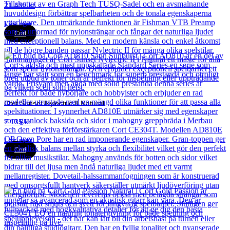
21 435
kr
Läs mer
Cort
Cort Sunset Nylectric II Natural
7 135
kr
Läs mer
Cort