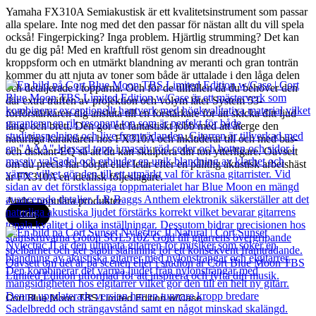
Yamaha FX310A Semiakustisk är ett kvalitetsinstrument som passar
alla spelare. Inte nog med det den passar för nästan allt du vill spela
också! Fingerpicking? Inga problem. Hjärtlig strumming? Det kan
du ge dig på! Med en kraftfull röst genom sin dreadnought
kroppsform och en utmärkt blandning av meranti och gran tonträn
kommer du att njuta av toner som både är uttalade i den låga delen
och detaljerade i topparna. Och för de tillfällen då du behöver den
där extra träffen av projektion och volym låter System 53-
förförstärkaren dig ansluta till en förstärkare för att skicka ditt ljud
långt och brett. Den gör ett fantastiskt jobb med att återge den
naturliga karaktären hos FX310A och inkluderar till och med bas-
och diskant-EQ så att du kan skulptera din ton ytterligare. Oavsett
om du precis har börjat eller letar efter en pålitlig akustisk arbetshäst
är FX310A en idealisk följeslagare.
Andra populära produkter
Cort
Cort Blue Moon TBS Limited Edition w/Case