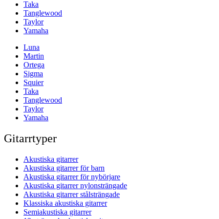
Taka
Tanglewood
Taylor
Yamaha
Luna
Martin
Ortega
Sigma
Squier
Taka
Tanglewood
Taylor
Yamaha
Gitarrtyper
Akustiska gitarrer
Akustiska gitarrer för barn
Akustiska gitarrer för nybörjare
Akustiska gitarrer nylonsträngade
Akustiska gitarrer stålsträngade
Klassiska akustiska gitarrer
Semiakustiska gitarrer