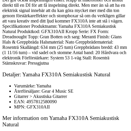
direkt till en DI för att få inspelning direkt. Men mer än så att ha en
elektrisk signal innebär att du kan göra mycket mer med din ton
genom förstärkareffekter och stompboxar så om du verkligen gillar
att vara kreativ med ditt ljud kommer FX310A inte att stå i vägen.
Specifikationer Produktnamn: Yamaha FX310A Semiakustisk
Natural Produktkod: GFX310AII Kropp Serie: FX Form:
Dreadnought Topp: Gran Botten och sarg: Meranti Finish: Glans
Hals & Greppbräda Halsmaterial: Nato Greppbrädematerial:
Rosenträ Skallängd: 634 mm (25 tum) Greppbrädans bredd: 43 mm
(1 11/16 tum) – vid sadel och stomme Antal band: 20 Hårdvara och
elektronik Förförstärkare: System 53 1-väg Stall: Rosenträ
Stämskruvar: Pressgjutna
Detaljer: Yamaha FX310A Semiakustisk Natural
Varumärke: Yamaha
Återförsäljare: Gear 4 Music SE
Gitarrer > Akustiska Gitarrer
EAN: 4957812580090
MPN: GFX310AII
Mer information om Yamaha FX310A Semiakustisk
Natural