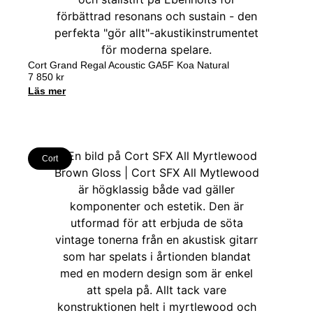
Cort Grand Regal Acoustic GA5F Koa Natural
7 850
kr
Läs mer
Cort