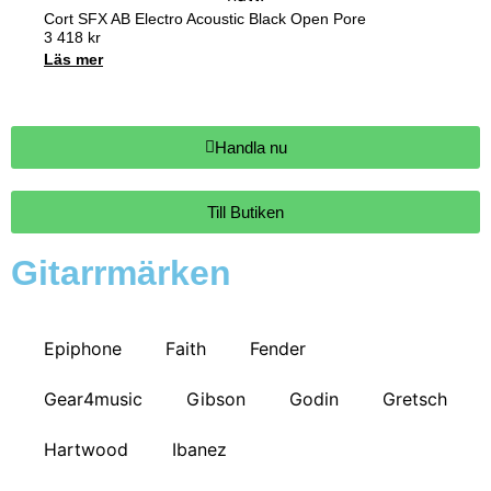
Cort SFX AB Electro Acoustic Black Open Pore
3 418
kr
Läs mer
Handla nu
Till Butiken
Gitarrmärken
Epiphone
Faith
Fender
Gear4music
Gibson
Godin
Gretsch
Hartwood
Ibanez