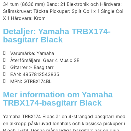
34 tum (8636 mm) Band: 21 Elektronik och Hårdvara:
Stämskruvar: Täckta Pickuper: Split Coil x 1 Single Coil
X 1 Hårdvara: Krom
Detaljer: Yamaha TRBX174-
basgitarr Black
Varumärke: Yamaha
Återförsäljare: Gear 4 Music SE
Gitarrer > Basgitarr
EAN: 4957812543835
MPN: GTRBX174BL
Mer information om Yamaha
TRBX174-basgitarr Black
Yamaha TRBX174 Elbas är en 4-strängad basgitarr med
en alkropp påskruvad lönnhals och klassiska pickuper i
P och J-stil. Denna mångsidiga basgitarr har en djup