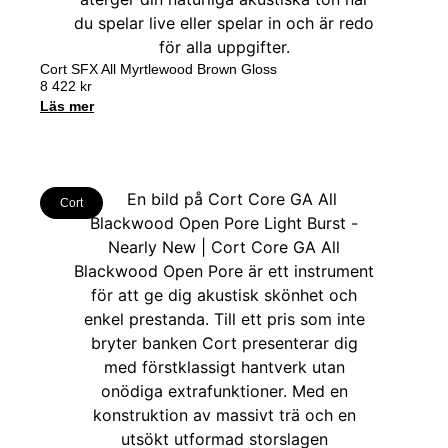
Cort SFX All Myrtlewood Brown Gloss
8 422
kr
Läs mer
Cort