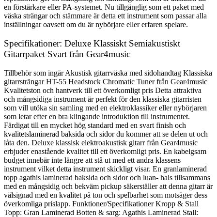
en förstärkare eller PA-systemet. Nu tillgänglig som ett paket med
väska strängar och stämmare är detta ett instrument som passar alla
inställningar oavsett om du är nybörjare eller erfaren spelare.
Specifikationer: Deluxe Klassiskt Semiakustiskt
Gitarrpaket Svart från Gear4music
Tillbehör som ingår Akustisk gitarrväska med sidohandtag Klassiska
gitarrsträngar HT-55 Headstock Chromatic Tuner från Gear4music
Kvalitetston och hantverk till ett överkomligt pris Detta attraktiva
och mångsidiga instrument är perfekt för den klassiska gitarristen
som vill utöka sin samling med en elektroklassiker eller nybörjaren
som letar efter en bra klingande introduktion till instrumentet.
Färdigat till en mycket hög standard med en svart finish och
kvalitetslaminerad baksida och sidor du kommer att se delen ut och
låta den. Deluxe klassisk elektroakustisk gitarr från Gear4music
erbjuder enastående kvalitet till ett överkomligt pris. En kabelgsam
budget innebär inte längre att stå ut med ett andra klassens
instrument vilket detta instrument skickligt visar. En granlaminerad
topp agathis laminerad baksida och sidor och luan- hals tillsammans
med en mångsidig och bekväm pickup säkerställer att denna gitarr är
välsignad med en kvalitet på ton och spelbarhet som motsäger dess
överkomliga prislapp. Funktioner/Specifikationer Kropp & Stall
Topp: Gran Laminerad Botten & sarg: Agathis Laminerad Stall: