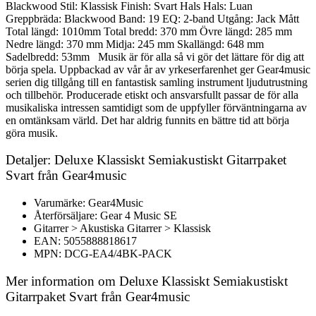
Blackwood Stil: Klassisk Finish: Svart Hals Hals: Luan
Greppbräda: Blackwood Band: 19 EQ: 2-band Utgång: Jack Mått
Total längd: 1010mm Total bredd: 370 mm Övre längd: 285 mm
Nedre längd: 370 mm Midja: 245 mm Skallängd: 648 mm
Sadelbredd: 53mm Musik är för alla så vi gör det lättare för dig att
börja spela. Uppbackad av vår år av yrkeserfarenhet ger Gear4music
serien dig tillgång till en fantastisk samling instrument ljudutrustning
och tillbehör. Producerade etiskt och ansvarsfullt passar de för alla
musikaliska intressen samtidigt som de uppfyller förväntningarna av
en omtänksam värld. Det har aldrig funnits en bättre tid att börja
göra musik.
Detaljer: Deluxe Klassiskt Semiakustiskt Gitarrpaket
Svart från Gear4music
Varumärke: Gear4Music
Återförsäljare: Gear 4 Music SE
Gitarrer > Akustiska Gitarrer > Klassisk
EAN: 5055888818617
MPN: DCG-EA4/4BK-PACK
Mer information om Deluxe Klassiskt Semiakustiskt
Gitarrpaket Svart från Gear4music