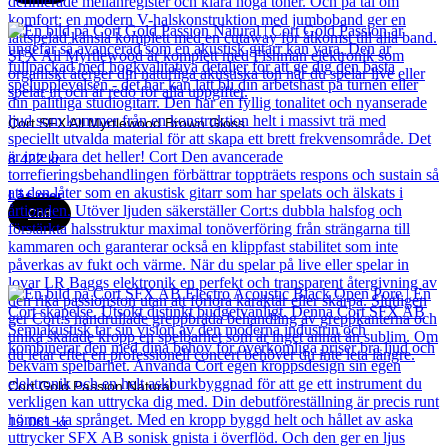
Cort SFX All Myrtlewood Brown Gloss
8 422
kr
Läs mer
Cort
Cort Gold Passion Natural
19 061
kr