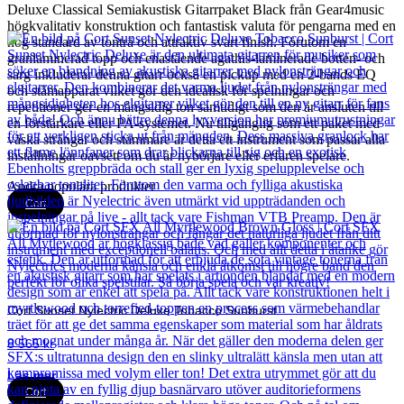
Deluxe Classical Semiakustisk Gitarrpaket Black från Gear4music
högkvalitativ konstruktion och fantastisk valuta för pengarna med en
hög standard av tonträ och attraktiv svart finish. Förutom en
granlaminerad topp och enastående agathis-laminerade botten- och
sarg inkluderar denna gitarr också en pickup med en 2-bands EQ
och stämapparat vilket gör den idealisk för spelningar och
repetitioner ger en mångsidig ton samtidigt som den är ansluten till
en förstärkare eller PA-systemet. Nu tillgänglig som ett paket med
väska strängar och stämmare är detta ett instrument som passar alla
inställningar oavsett om du är nybörjare eller erfaren spelare.
Andra populära produkter
Cort
Cort Sunset Nylectric Deluxe Tobacco Sunburst
8 565
kr
Läs mer
Cort