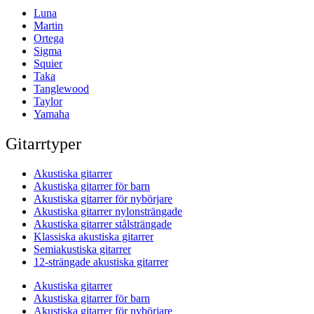
Luna
Martin
Ortega
Sigma
Squier
Taka
Tanglewood
Taylor
Yamaha
Gitarrtyper
Akustiska gitarrer
Akustiska gitarrer för barn
Akustiska gitarrer för nybörjare
Akustiska gitarrer nylonsträngade
Akustiska gitarrer stålsträngade
Klassiska akustiska gitarrer
Semiakustiska gitarrer
12-strängade akustiska gitarrer
Akustiska gitarrer
Akustiska gitarrer för barn
Akustiska gitarrer för nybörjare