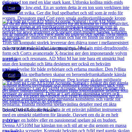
Läs mer
Cort
Cort SFX AB Electro Acoustic Black Open Pore
3 418
kr
Läs mer
Cort
Cort AD Mini Acoustic Natural
2 417
kr
Läs mer