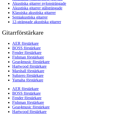
Akustiska gitarrer nylonsträngade
Akustiska gitarrer stålsträngade
Klassiska akustiska gitarrer
Semiakustiska gitarrer
12-strängade akustiska gitarrer
Gitarrförstärkare
AER förstärkare
BOSS förstärkare
Fender förstärkare
Fishman förstärkare
Gear4music förstärkare
Hartwood förstärkare
Marshall förstärkare
Subzero förstärkare
Yamaha förstärkare
AER förstärkare
BOSS förstärkare
Fender förstärkare
Fishman förstärkare
Gear4music förstärkare
Hartwood förstärkare