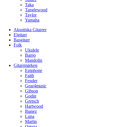
Taka
Tanglewood
Taylor
Yamaha
Akustiska Gitarrer
Elgitarr
Basgitarr
Folk
Ukulele
Banjo
Mandolin
Gitarrmärken
Epiphone
Faith
Fender
Gear4music
Gibson
Godin
Gretsch
Hartwood
Ibanez
Luna
Martin
Ortega