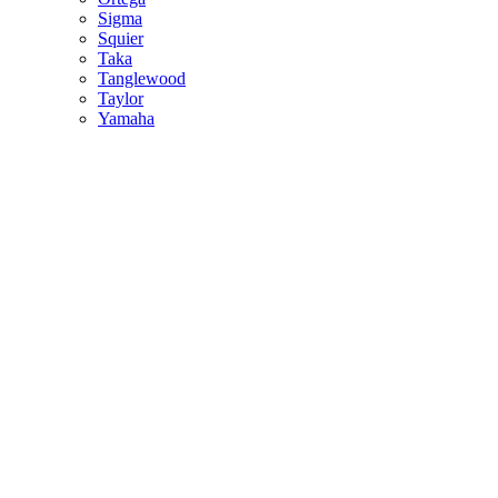
Sigma
Squier
Taka
Tanglewood
Taylor
Yamaha