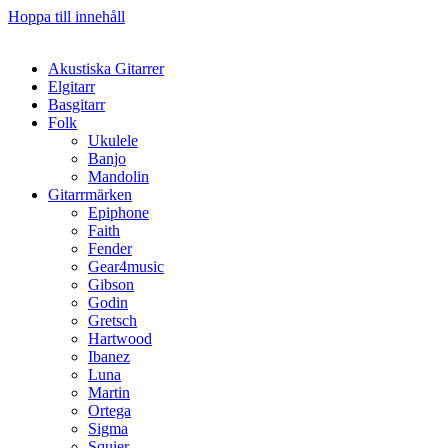
Hoppa till innehåll
Akustiska Gitarrer
Elgitarr
Basgitarr
Folk
Ukulele
Banjo
Mandolin
Gitarrmärken
Epiphone
Faith
Fender
Gear4music
Gibson
Godin
Gretsch
Hartwood
Ibanez
Luna
Martin
Ortega
Sigma
Squier