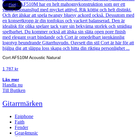
Cort
Cort AF510M Acoustic Natural
1 787
kr
Läs mer
Handla nu
Till Butiken
Gitarrmärken
Epiphone
Faith
Fender
Gear4music