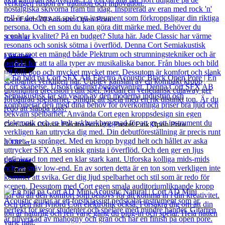
Cort Earth 70 Acoustic Open Pore
3 990
kr
Läs mer
Cort
Cort Jade Classic Electro Acoustic Pastel Pink Open Pore
3 132
kr
Läs mer
Cort