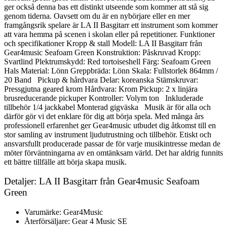
ger också denna bas ett distinkt utseende som kommer att stå sig
genom tiderna. Oavsett om du är en nybörjare eller en mer
framgångsrik spelare är LA II Basgitarr ett instrument som kommer
att vara hemma på scenen i skolan eller på repetitioner. Funktioner
och specifikationer Kropp & stall Modell: LA II Basgitarr från
Gear4music Seafoam Green Konstruktion: Påskruvad Kropp:
Svartlind Plektrumskydd: Red tortoiseshell Färg: Seafoam Green
Hals Material: Lönn Greppbräda: Lönn Skala: Fullstorlek 864mm /
20 Band Pickup & hårdvara Delar: koreanska Stämskruvar:
Pressgjutna geared krom Hårdvara: Krom Pickup: 2 x linjära
brusreducerande pickuper Kontroller: Volym ton Inkluderade
tillbehör 1/4 jackkabel Monterad gigväska Musik är för alla och
därför gör vi det enklare för dig att börja spela. Med många års
professionell erfarenhet ger Gear4music utbudet dig åtkomst till en
stor samling av instrument ljudutrustning och tillbehör. Etiskt och
ansvarsfullt producerade passar de för varje musikintresse medan de
möter förväntningarna av en omtänksam värld. Det har aldrig funnits
ett bättre tillfälle att börja skapa musik.
Detaljer: LA II Basgitarr från Gear4music Seafoam
Green
Varumärke: Gear4Music
Återförsäljare: Gear 4 Music SE