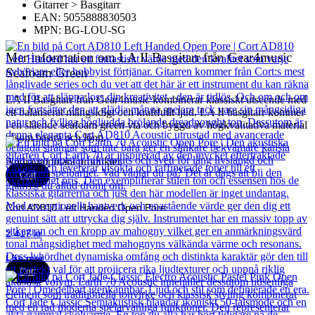
Gitarrer > Basgitarr
EAN: 5055888830503
MPN: BG-LOU-SG
Mer information om LA II Basgitarr från Gear4music
Seafoam Green
LA II Basgitarr från Gear4music kombinerar klassiskt utseende med
ett balanserat mångsidigt och kraftfullt ljud. LA II basgitarr kommer
i en slående seafoam green yta och byggd av högkvalitativa material
såsom basträ och lönn.
Andra populära produkter
Cort
Cort AD810 Left Handed Open Pore
2 417
kr
Läs mer
Cort