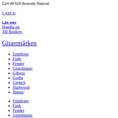
Cort AF510 Acoustic Natural
1 416
kr
Läs mer
Handla nu
Till Butiken
Gitarrmärken
Epiphone
Faith
Fender
Gear4music
Gibson
Godin
Gretsch
Hartwood
Ibanez
Epiphone
Faith
Fender
Gear4music