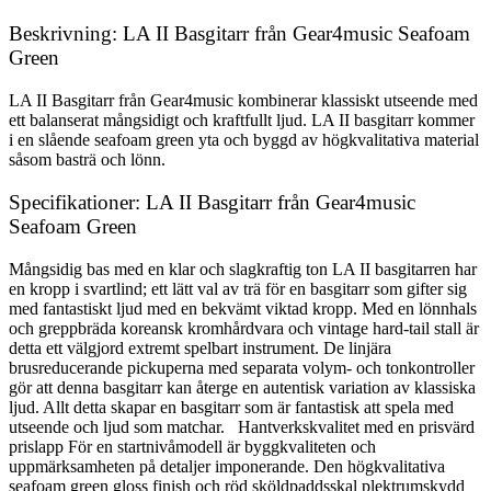
Beskrivning: LA II Basgitarr från Gear4music Seafoam
Green
LA II Basgitarr från Gear4music kombinerar klassiskt utseende med
ett balanserat mångsidigt och kraftfullt ljud. LA II basgitarr kommer
i en slående seafoam green yta och byggd av högkvalitativa material
såsom basträ och lönn.
Specifikationer: LA II Basgitarr från Gear4music
Seafoam Green
Mångsidig bas med en klar och slagkraftig ton LA II basgitarren har
en kropp i svartlind; ett lätt val av trä för en basgitarr som gifter sig
med fantastiskt ljud med en bekvämt viktad kropp. Med en lönnhals
och greppbräda koreansk kromhårdvara och vintage hard-tail stall är
detta ett välgjord extremt spelbart instrument. De linjära
brusreducerande pickuperna med separata volym- och tonkontroller
gör att denna basgitarr kan återge en autentisk variation av klassiska
ljud. Allt detta skapar en basgitarr som är fantastisk att spela med
utseende och ljud som matchar. Hantverkskvalitet med en prisvärd
prislapp För en startnivåmodell är byggkvaliteten och
uppmärksamheten på detaljer imponerande. Den högkvalitativa
seafoam green gloss finish och röd sköldpaddsskal plektrumskydd