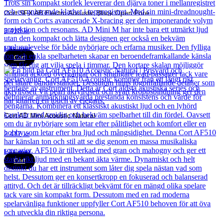
Cort SFX AB Electro Acoustic Black Open Pore
3 418
kr
Läs mer
Cort
Cort AD Mini Acoustic Natural
2 417
kr
Läs mer
Cort