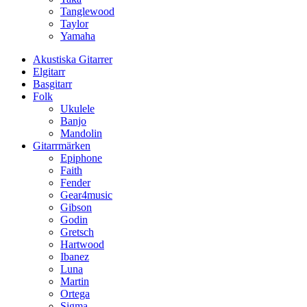
Tanglewood
Taylor
Yamaha
Akustiska Gitarrer
Elgitarr
Basgitarr
Folk
Ukulele
Banjo
Mandolin
Gitarrmärken
Epiphone
Faith
Fender
Gear4music
Gibson
Godin
Gretsch
Hartwood
Ibanez
Luna
Martin
Ortega
Sigma