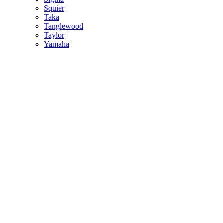
Squier
Taka
Tanglewood
Taylor
Yamaha