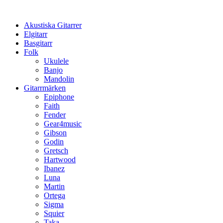
Hoppa
till
Akustiska Gitarrer
innehåll
Elgitarr
Basgitarr
Folk
Ukulele
Banjo
Mandolin
Gitarrmärken
Epiphone
Faith
Fender
Gear4music
Gibson
Godin
Gretsch
Hartwood
Ibanez
Luna
Martin
Ortega
Sigma
Squier
Taka