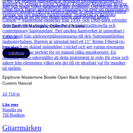
Cort Earth 60 Mahogany Open Pore Natural
2 846
kr
Läs mer
Epiphone
Epiphone Mastertone Bowtie Open Back Banjo Inspired by Gibson
Custom Natural
10 710
kr
Läs mer
Handla nu
Till Butiken
Gitarrmärken