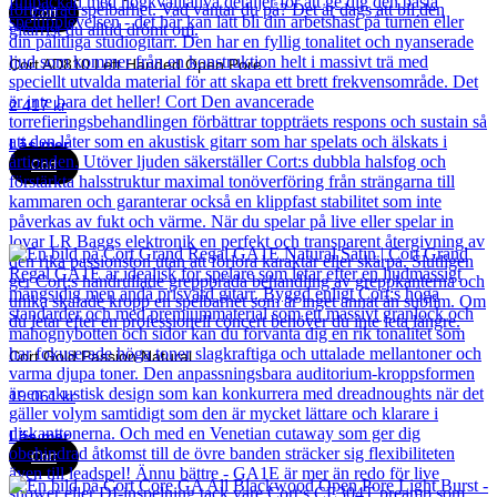
Cort
Cort AD810 Left Handed Open Pore
2 417
kr
Läs mer
Cort
Cort Gold Passion Natural
19 061
kr
Läs mer
Cort