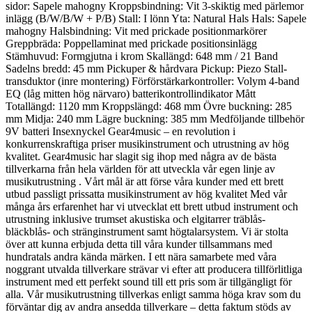
sidor: Sapele mahogny Kroppsbindning: Vit 3-skiktig med pärlemor
inlägg (B/W/B/W + P/B) Stall: I lönn Yta: Natural Hals Hals: Sapele
mahogny Halsbindning: Vit med prickade positionmarkörer
Greppbräda: Poppellaminat med prickade positionsinlägg
Stämhuvud: Formgjutna i krom Skallängd: 648 mm / 21 Band
Sadelns bredd: 45 mm Pickuper & hårdvara Pickup: Piezo Stall-
transduktor (inre montering) Förförstärkarkontroller: Volym 4-band
EQ (låg mitten hög närvaro) batterikontrollindikator Mått
Totallängd: 1120 mm Kroppslängd: 468 mm Övre buckning: 285
mm Midja: 240 mm Lägre buckning: 385 mm Medföljande tillbehör
9V batteri Insexnyckel Gear4music – en revolution i
konkurrenskraftiga priser musikinstrument och utrustning av hög
kvalitet. Gear4music har slagit sig ihop med några av de bästa
tillverkarna från hela världen för att utveckla vår egen linje av
musikutrustning . Vårt mål är att förse våra kunder med ett brett
utbud passligt prissatta musikinstrument av hög kvalitet Med vår
många års erfarenhet har vi utvecklat ett brett utbud instrument och
utrustning inklusive trumset akustiska och elgitarrer träblås-
bläckblås- och stränginstrument samt högtalarsystem. Vi är stolta
över att kunna erbjuda detta till våra kunder tillsammans med
hundratals andra kända märken. I ett nära samarbete med våra
noggrant utvalda tillverkare strävar vi efter att producera tillförlitliga
instrument med ett perfekt sound till ett pris som är tillgängligt för
alla. Vår musikutrustning tillverkas enligt samma höga krav som du
förväntar dig av andra ansedda tillverkare – detta faktum stöds av