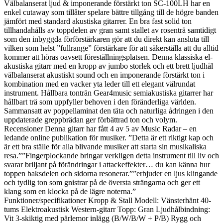
Välbalanserat ljud & imponerande förstärkt ton SC-100LH har en
enkel cutaway som tillåter spelare bättre tillgång till de högre banden
jämfört med standard akustiska gitarrer. En bra fast solid ton
tillhandahålls av toppdelen av gran samt stallet av rosenträ samtidigt
som den inbyggda förförstärkaren gör att du direkt kan ansluta till
vilken som helst ”fullrange” förstärkare för att säkerställa att du alltid
kommer att höras oavsett föreställningsplatsen. Denna klassiska el-
akustiska gitarr med en kropp av jumbo storlek och ett brett ljudhål
välbalanserat akustiskt sound och en imponerande förstärkt ton i
kombination med en vacker yta leder till ett elegant välrundat
instrument. Hållbara tonträn Gear4music semiakustiska gitarrer har
hållbart trä som uppfyller behoven i den föränderliga världen.
Sammansatt av poppellaminat den täta och naturliga ådringen i den
uppdaterade greppbrädan ger förbättrad ton och volym.
Recensioner Denna gitarr har fått 4 av 5 av Music Radar – en
ledande online publikation för musiker. ”Detta är ett riktigt kap och
är ett bra ställe för alla blivande musiker att starta sin musikaliska
resa.””Fingerplockande bringar verkligen detta instrument till liv och
svarar briljant på förändringar i attackeffekter… du kan känna hur
toppen baksdelen och sidorna resonerar.””erbjuder en ljus klingande
och tydlig ton som gnistrar på de översta strängarna och ger ett
klang som en klocka på de lägre noterna.”
Funktioner/specifikationer Kropp & Stall Modell: Vänsterhänt 40-
tums Elektroakustisk Western-gitarr Topp: Gran Ljudhålbindning:
Vit 3-skiktig med pärlemor inlägg (B/W/B/W + P/B) Rygg och