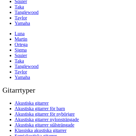
Squier
Taka
Tanglewood
Taylor
Yamaha
Luna
Martin
Ortega
Sigma
Squier
Taka
Tanglewood
Taylor
Yamaha
Gitarrtyper
Akustiska gitarrer
Akustiska gitarrer för barn
Akustiska gitarrer för nybörjare
Akustiska gitarrer nylonsträngade
Akustiska gitarrer stålsträngade
Klassiska akustiska gitarrer
Semiakustiska gitarrer