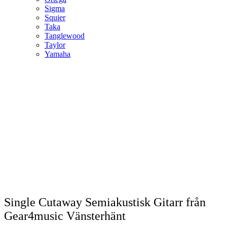
Sigma
Squier
Taka
Tanglewood
Taylor
Yamaha
Single Cutaway Semiakustisk Gitarr från
Gear4music Vänsterhänt