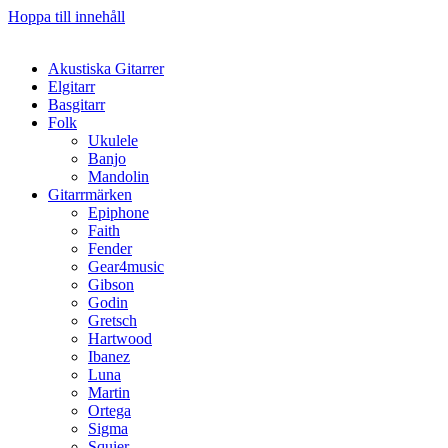
Hoppa till innehåll
Akustiska Gitarrer
Elgitarr
Basgitarr
Folk
Ukulele
Banjo
Mandolin
Gitarrmärken
Epiphone
Faith
Fender
Gear4music
Gibson
Godin
Gretsch
Hartwood
Ibanez
Luna
Martin
Ortega
Sigma
Squier