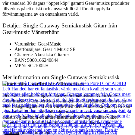
vår standard 30 dagars ”öppet köp” garanti Gear4musics produkter
tillverkas på ett etiskt och ansvarsfullt sätt för att uppfylla
förväntningarna av en omtänksam värld.
Detaljer: Single Cutaway Semiakustisk Gitarr från
Gear4music Vänsterhänt
Varumärke: Gear4Music
Återförsäljare: Gear 4 Music SE
Gitarrer > Akustiska Gitarrer
EAN: 5060166240844
MPN: SC-100LH
Mer information om Single Cutaway Semiakustisk
Gitarr från Gear4music Vänsterhänt
Den vänsterhänta Single Cutaway Semiakustiska Gitarren av
Gear4music är den perfekta lösningen för alla gitarrister som letar
efter mångsidighet stil och värde med deras akustiska ljud. Den kan
alternativt tillhandahålla alla elgitarrspelare som letar efter en
akustisk gitarr som ett andra instrument av hög kvalitet vilket
representerar tillförlitlighet till en oöverträffad låg kostnad.
Andra populära produkter