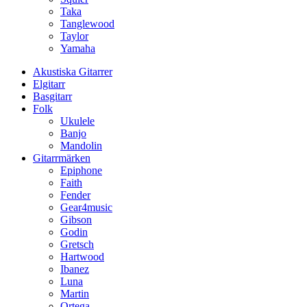
Taka
Tanglewood
Taylor
Yamaha
Akustiska Gitarrer
Elgitarr
Basgitarr
Folk
Ukulele
Banjo
Mandolin
Gitarrmärken
Epiphone
Faith
Fender
Gear4music
Gibson
Godin
Gretsch
Hartwood
Ibanez
Luna
Martin
Ortega