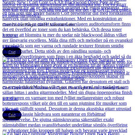
Cort Grand Regal GA1E Natural Satin
3 832
kr
Läs mer
Cort
Cort Core GA All Blackwood Open Pore Light Burst - Nearly New
5 891
kr
Läs mer
Cort